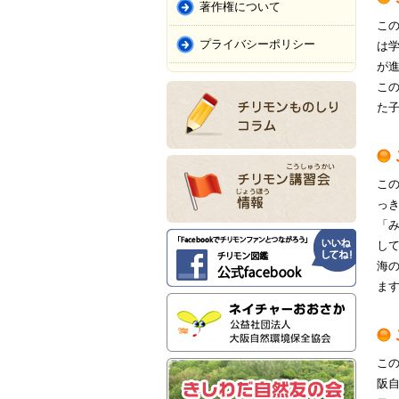
著作権について
こ
プライバシーポリシー
は
が
こ
た
こ
っ
「
し
海
ま
こ
阪