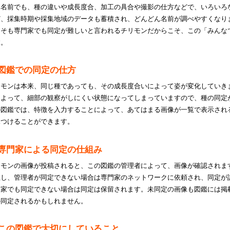
じ名前でも、種の違いや成長度合、加工の具合や撮影の仕方などで、いろいろ
ど、採集時期や採集地域のデータも蓄積され、どんどん名前が調べやすくなり
もそも専門家でも同定が難しいと言われるチリモンだからこそ、この「みんな
す。
図鑑での同定の仕方
リモンは本来、同じ種であっても、その成長度合いによって姿が変化していき
によって、細部の観察がしにくい状態になってしまっていますので、種の同定
の図鑑では、特徴を入力することによって、あてはまる画像が一覧で表示され
見つけることができます。
専門家による同定の仕組み
リモンの画像が投稿されると、この図鑑の管理者によって、画像が確認されま
正し、管理者が同定できない場合は専門家のネットワークに依頼され、同定が
門家でも同定できない場合は同定は保留されます。未同定の画像も図鑑には掲
か同定されるかもしれません。
この図鑑で大切にしていること