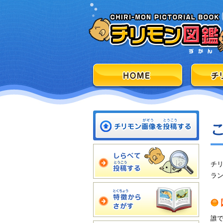
チ
ラ
誰