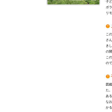
子
ボ
リ
こ
さ
き
の
こ
の
図
た
あ
な
か