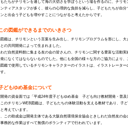
どもたちがチリモンを通して海の大切さを学ぼうという場を作るのに、チリモ
ランティアスタッフが多く、彼らの心理的な負担を減らし、子どもたちが自分
モンと出会う子どもを増やすことにつながると考えたからです。
この図鑑ができるまでのいきさつ
の図鑑は、チリモンという言葉を生み出し、チリモンプログラムを形にし、大
んとの共同開発によって生まれました。
しわだ自然資料館に集まる友の会の皆さんの、チリモンに関する豊富な活動実
開発になくてはならないものでした。他にも全国の様々な方のご協力により、
の図鑑で使用しているチリモンキャラクターのイラストは、イラストレーター
です。
子どもゆめ基金について
鑑開発の資金面では「平成24年度子どもゆめ基金 子ども向け教材開発・普
。このチリモンWEB図鑑は、子どもたちの体験活動を支える教材であり、子
ると考えています。
お、この助成金は開発主体である大阪自然環境保全協会ときしわだ自然友の会
る事務的な作業はすべて無償のボランティアで行われています。