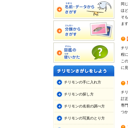
同
ほ
そ
ま
チ
程
こ
に
チリモンの手に入れ方
チ
チリモンの探し方
訂
専
チリモンの名前の調べ方
つ
チリモンの写真のとり方