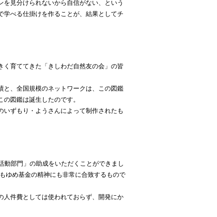
ンを見分けられないから自信がない、という
で学べる仕掛けを作ることが、結果としてチ
きく育ててきた「きしわだ自然友の会」の皆
績と、全国規模のネットワークは、この図鑑
この図鑑は誕生したのです。
のいずもり・ようさんによって制作されたも
及活動部門」の助成をいただくことができまし
どもゆめ基金の精神にも非常に合致するもので
の人件費としては使われておらず、開発にか