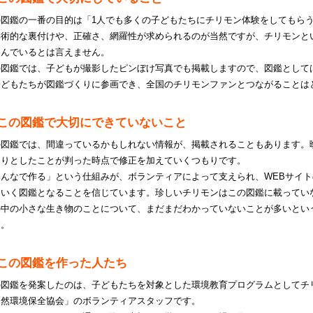
の図鑑の一番の目的は「1人でも多くの子どもたちにチリモン体験をしてもら
学術的な裏付けや、正確さ、網羅性が求められるのが当然ですが、チリモンと
進んでいるとは言えません。
の図鑑では、子どもが撮影したピンぼけ写真でも掲載しますので、図鑑として
子どもたちが図鑑づくりに参画でき、全国のチリモンファンとつながることは
この図鑑で大切にできていないこと
の図鑑では、間違っているかもしれない情報が、掲載されることもあります。
きりとしたことが判った時点で修正を加えていくつもりです。
みんなで作る」という仕組みが、ボランティアによって支えられ、WEBサイ
ていく図鑑となることを信じています。珍しいチリモンはこの図鑑に載ってい
の中の小さな生き物のことについて、まだまだわかっていないことが多いとい
す。
この図鑑を作った人たち
の図鑑を発案したのは、子どもたちを対象とした環境教育プログラムとしてチ
自然環境保全協会」のボランティアスタッフです。