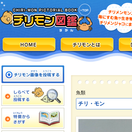
魚類
チリ・モン