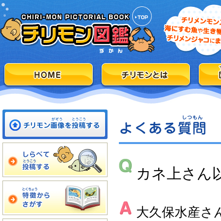
カネ上さん
大久保水産さ